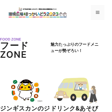
FOOD ZONE
フード
魅力たっぷりのフードメニ
ューが勢ぞろい！
ZONE
ジンギスカンのジ
ドリンク&あそび