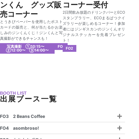
ンくん グッズ販
コーナー受付
売コーナー
2日間飲み放題のドリンクバーとECO
スタンプラリー、ECOまるばつクイ
とうきびペーパーを使用したポスト
ズラリーが楽しめるコーナー！参加
カードの販売と、何が当たるかお楽
者にはジンギスカンのジンくんオリ
しみのジンくんくじ！ジンくんと写
ジナルステッカーを先着プレゼン
真撮影ができるチャンスも！
ト！
写真撮影 ①10:15〜
FO1
FO2
②12:00〜 ③14:00〜
BOOTH LIST
出展ブース一覧
FO3 2 Beans Coffee
FO4 asombroso!