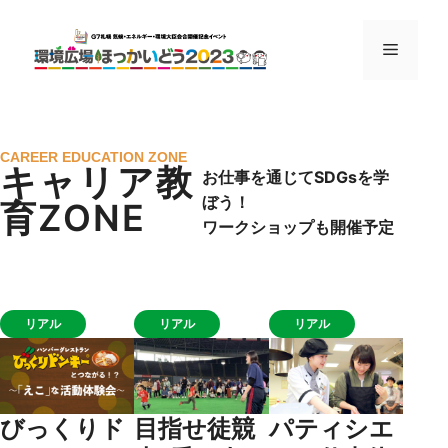
CAREER EDUCATION ZONE
キャリア教
お仕事を通じてSDGsを学
ぼう！
育ZONE
ワークショップも開催予定
リアル
リアル
リアル
びっくりド
目指せ徒競
パティシエ