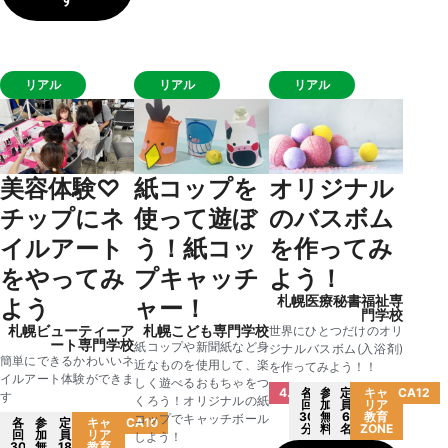
リアル
リアル
リアル
美容体験♡
紙コップを
オリジナル
チップにネ
使って遊ぼ
のバスボム
イルアート
う！紙コッ
を作ってみ
をやってみ
プキャッチ
よう！
札幌医療秘書福祉専
よう
ャー！
門学校
札幌ビューティーア
札幌こども専門学校
世界にひとつだけのオリ
ート専門学校
紙コップや新聞紙など身
ジナルバスボム(入浴剤)
簡単にできるかわいいネ
近なものを使用して、楽
を作ってみよう！！
イルアート体験ができま
しく遊べるおもちゃをつ
4.16(日)
各
参
定
キャ
CA12
す
くろう！オリジナルの紙
回
加
員
リア
30
無
6
教育
コップでキャッチボール
各
参
定
キャ
CA10
分
料
名
ZONE
回
加
員
リア
しよう！
30
無
18
教育