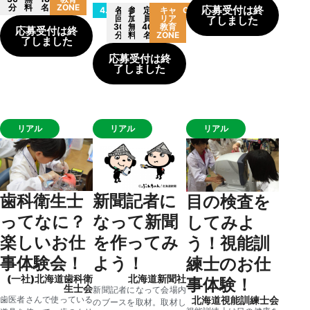
分
料
名
ZONE
応募受付は終
4.15(土)
各
参
定
キャ
CA12
回
加
員
リア
了しました
30
無
40
教育
応募受付は終
分
料
名
ZONE
了しました
応募受付は終
了しました
リアル
リアル
リアル
歯科衛生士
新聞記者に
目の検査を
ってなに？
なって新聞
してみよ
楽しいお仕
を作ってみ
う！視能訓
事体験会！
よう！
練士のお仕
(一社)北海道歯科衛
北海道新聞社
事体験！
生士会
新聞記者になって会場内
歯医者さんで使っている
北海道視能訓練士会
のブースを取材。取材し