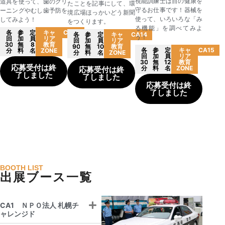
視能訓練士は目の健康を
道具を使って、歯のクリ
たことを記事にして、環
守るお仕事です！器械を
ーニングやむし歯予防を
境広場ほっかいどう新聞
使って、いろいろな「み
してみよう！
をつくります。
る機能」を調べてみよ
各
参
定
キャ
CA13
各
参
定
キャ
CA14
う！
回
加
員
リア
回
加
員
リア
30
無
8
教育
90
無
10
教育
各
参
定
キャ
CA15
分
料
名
ZONE
分
料
名
ZONE
回
加
員
リア
30
無
12
教育
応募受付は終
分
料
名
ZONE
応募受付は終
了しました
了しました
応募受付は終
了しました
BOOTH LIST
出展ブース一覧
CA1 ＮＰＯ法人 札幌チ
ャレンジド