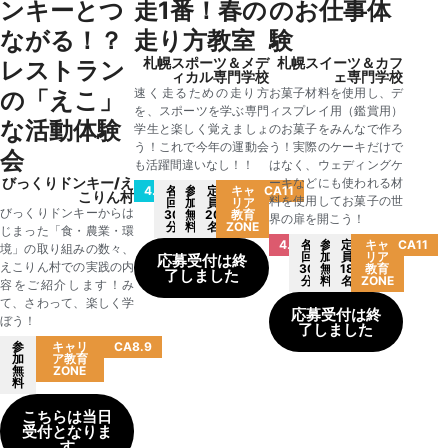
ンキーとつ
走1番！春の
のお仕事体
ながる！？
走り方教室
験
札幌スポーツ＆メデ
札幌スイーツ＆カフ
レストラン
ィカル専門学校
ェ専門学校
速く走るための走り方
お菓子材料を使用し、デ
の「えこ」
を、スポーツを学ぶ専門
ィスプレイ用（鑑賞用）
な活動体験
学生と楽しく覚えましょ
のお菓子をみんなで作ろ
う！これで今年の運動会
う！実際のケーキだけで
会
も活躍間違いなし！！
はなく、ウェディングケ
びっくりドンキー/え
ーキなどにも使われる材
4.15(土)
各
参
定
キャ
CA11
こりん村
料を使用してお菓子の世
回
加
員
リア
びっくりドンキーからは
30
無
20
教育
界の扉を開こう！
分
料
名
ZONE
じまった「食・農業・環
4.16(日)
各
参
定
キャ
CA11
境」の取り組みの数々、
回
加
員
リア
応募受付は終
えこりん村での実践の内
30
無
18
教育
了しました
分
料
名
ZONE
容をご紹介します！み
て、さわって、楽しく学
応募受付は終
ぼう！
了しました
参
キャリ
CA8.9
加
ア教育
無
ZONE
料
こちらは当日
受付となりま
す