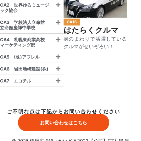
CA2 世界ゆるミュージ
ック協会
CA16
CA3 学校法人立命館
立命館慶祥中学校
はたらくクルマ
身のまわりで活躍している
CA4 札幌東商業高校
マーケティング部
クルマがせいぞろい！
CA5 (株)アフレル
CA6 岩田地崎建設(株)
CA7 エコチル
ご不明な点は下記からお問い合わせください
お問い合わせはこちら
© 2026 環境広場ほっかいどう2023【公式】G7札幌 気