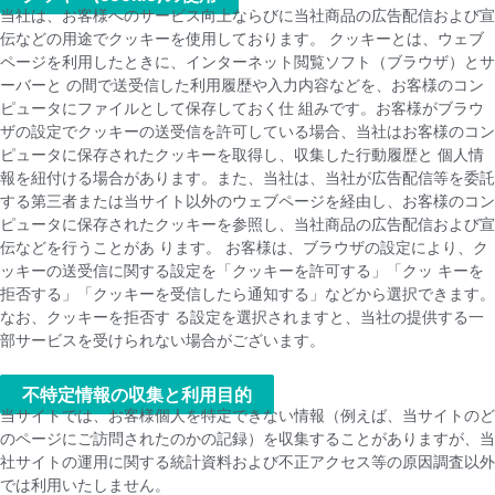
当社は、お客様へのサービス向上ならびに当社商品の広告配信および宣
伝などの用途でクッキーを使用しております。 クッキーとは、ウェブ
ページを利用したときに、インターネット閲覧ソフト（ブラウザ）とサ
ーバーと の間で送受信した利用履歴や入力内容などを、お客様のコン
ピュータにファイルとして保存しておく仕 組みです。お客様がブラウ
ザの設定でクッキーの送受信を許可している場合、当社はお客様のコン
ピュータに保存されたクッキーを取得し、収集した行動履歴と 個人情
報を紐付ける場合があります。また、当社は、当社が広告配信等を委託
する第三者または当サイト以外のウェブページを経由し、お客様のコン
ピュータに保存されたクッキーを参照し、当社商品の広告配信および宣
伝などを行うことがあ ります。 お客様は、ブラウザの設定により、ク
ッキーの送受信に関する設定を「クッキーを許可する」「クッ キーを
拒否する」「クッキーを受信したら通知する」などから選択できます。
なお、クッキーを拒否す る設定を選択されますと、当社の提供する一
部サービスを受けられない場合がございます。
不特定情報の収集と利用目的​
当サイトでは、お客様個人を特定できない情報（例えば、当サイトのど
のページにご訪問されたのかの記録）を収集することがありますが、当
社サイトの運用に関する統計資料および不正アクセス等の原因調査以外
では利用いたしません。