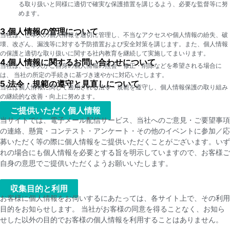
る取り扱いと同様に適切で確実な保護措置を講じるよう、必要な監督等に努
めます。
3.個人情報の管理について
当社は、ご本人の個人情報を適切に管理し、不当なアクセスや個人情報の紛失、破
壊、改ざん、漏洩等に対する予防措置および安全対策を講じます。また、個人情報
の保護と適切な取り扱いに関する社内教育を継続して実施してまいります。
4.個人情報に関するお問い合わせについて
当社は、ご本人がご自身の個人情報の照会・修正・削除などを希望される場合に
は、 当社の所定の手続きに基づき速やかに対応いたします。
5.法令・規範の遵守と見直しについて
当社は個人情報に関して適用される法令・規範を遵守し、個人情報保護の取り組み
の継続的な改善・向上に努めます。
ご提供いただく個人情報
当サイトでは、電子メール配信サービス、当社へのご意見・ご要望事項
の連絡、懸賞・コンテスト・アンケート・その他のイベントに参加／応
募いただく等の際に個人情報をご提供いただくことがございます。いず
れの場合にも個人情報を必要とする旨を明示していますので、お客様ご
自身の意思でご提供いただくようお願いいたします。
収集目的と利用​
お客様に個人情報をお伺いするにあたっては、各サイト上で、その利用
目的をお知らせします。 当社がお客様の同意を得ることなく、お知ら
せした以外の目的でお客様の個人情報を利用することはありません。