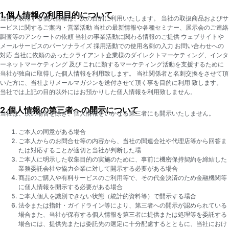
1.個人情報の利用目的について
当社が取得する個人情報は、次の目的に利用いたします。 当社の取扱商品およびサ
ービスに関するご案内・営業活動 当社の最新情報や各種セミナー、展示会のご連絡
調査等のアンケートの依頼 当社の事業活動に関わる情報のご提供 ウェブサイトや
メールサービスのパーソナライズ 採用活動での使用名刺の入力 お問い合わせへの
対応 当社に依頼のあったクライアント企業様のダイレクトマーケティング、インタ
ーネットマーケティング 及び これに類するマーケティング活動を支援するために
当社が独自に取得した個人情報を利用致します。 当社関係者と名刺交換をさせて頂
いた方に、当社よりメールマガジンを送付させて頂く事を目的に利用 致します。
当社では上記の目的以外にはお預かりした個人情報を利用致しません。
2.個人情報の第三者への開示について
当社は、次の場合を除き、個人情報をいかなる第三者にも開示いたしません。
ご本人の同意がある場合
ご本人からのお問合せ等の内容から、当社の関連会社や代理店等から回答ま
たは対応することが適切と当社が判断した場
ご本人に明示した収集目的の実施のために、事前に機密保持契約を締結した
業務委託会社や協力企業に対して開示する必要がある場合
商品のご購入や有料サービスのご利用等で、その代金決済のため金融機関等
に個人情報を開示する必要がある場合
ご本人個人を識別できない状態（統計的資料等）で開示する場合
法令または指針・ガイドライン等により、第三者への開示が認められている
場合また、当社が保有する個人情報を第三者に提供または処理等を委託する
場合には、提供先または委託先の選定に十分配慮するとともに、当社におけ